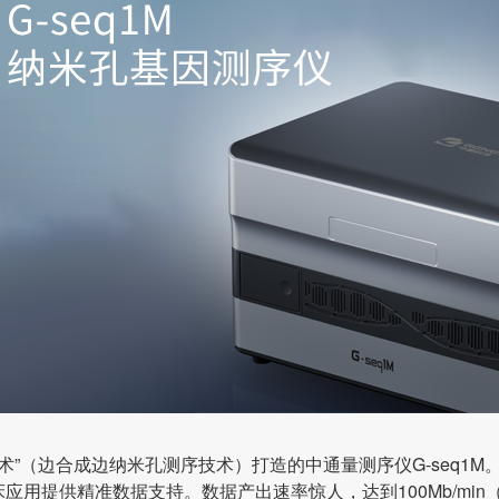
”（边合成边纳米孔测序技术）打造的中通量测序仪G-seq1
应用提供精准数据支持。数据产出速率惊人，达到100Mb/min